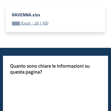
temi
RAVENNA.xlsx
(
Excel
-
28,1 KB
)
Metadati
Seguici
su
Quanto sono chiare le informazioni su
questa pagina?
Valuta da 1 a 5 stelle