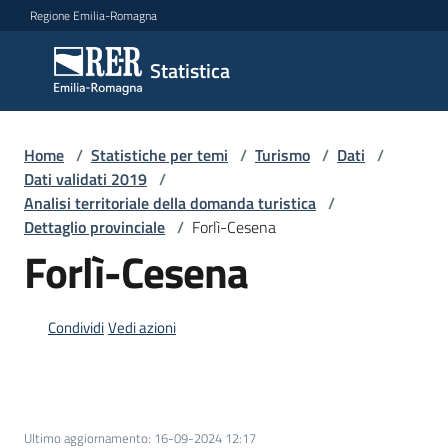
Vai al contenuto
Vai alla navigazione
Vai al footer
Regione Emilia-Romagna
Statistica
Statistica
Novità
Home
/
Statistiche per temi
/
Turismo
/
Dati
/
Dati validati 2019
/
Analisi territoriale della domanda turistica
/
Dettaglio provinciale
/
Forlì-Cesena
Dati
Forlì-Cesena
Studi
Condividi
Vedi azioni
e
analisi
Statistiche
Ultimo aggiornamento
:
16-09-2024 12:17
per