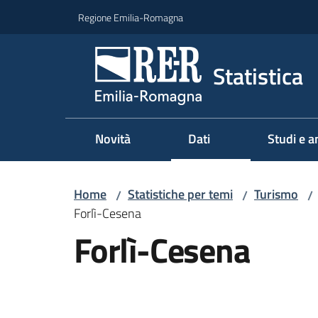
Vai al contenuto
Vai alla navigazione
Vai al footer
Regione Emilia-Romagna
Statistica
Novità
Dati
Studi e an
Home
Statistiche per temi
Turismo
/
/
/
Forlì-Cesena
Forlì-Cesena