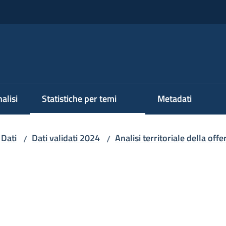
alisi
Statistiche per temi
Metadati
Dati
Dati validati 2024
Analisi territoriale della offe
/
/