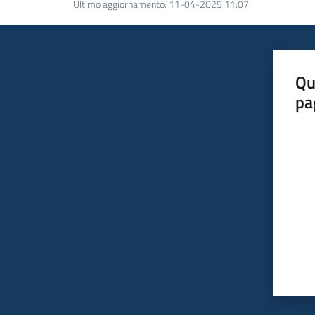
Ultimo aggiornamento
:
11-04-2025 11:07
Qu
pa
Valut