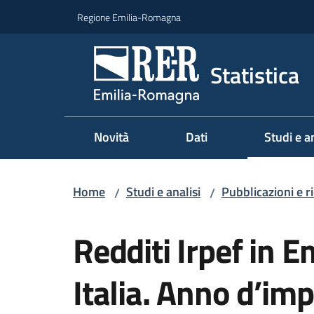
Vai al contenuto
Vai alla navigazione
Vai al footer
Regione Emilia-Romagna
Statistica
Novità
Dati
Studi e an
Menu sel
Home
Studi e analisi
Pubblicazioni e r
/
/
Salta al contenuto
Redditi Irpef in 
Italia. Anno d’im