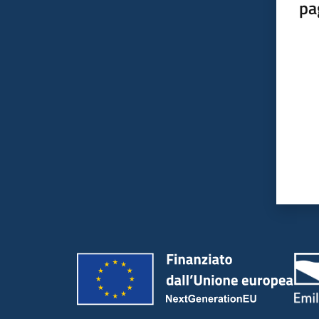
pa
Valut