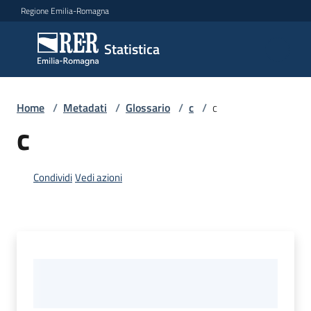
Vai al contenuto
Vai alla navigazione
Vai al footer
Regione Emilia-Romagna
Statistica
Statistica
Novità
Home
/
Metadati
/
Glossario
/
c
/
c
c
Dati
Condividi
Vedi azioni
Studi
e
analisi
Statistiche
per