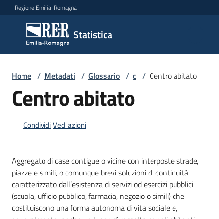
Vai al contenuto
Vai alla navigazione
Vai al footer
Regione Emilia-Romagna
Statistica
Statistica
Novità
Home
/
Metadati
/
Glossario
/
c
/
Centro abitato
Centro abitato
Dati
Condividi
Vedi azioni
Studi
Aggregato di case contigue o vicine con interposte strade,
e
piazze e simili, o comunque brevi soluzioni di continuità
analisi
caratterizzato dall’esistenza di servizi od esercizi pubblici
(scuola, ufficio pubblico, farmacia, negozio o simili) che
Statistiche
costituiscono una forma autonoma di vita sociale e,
per