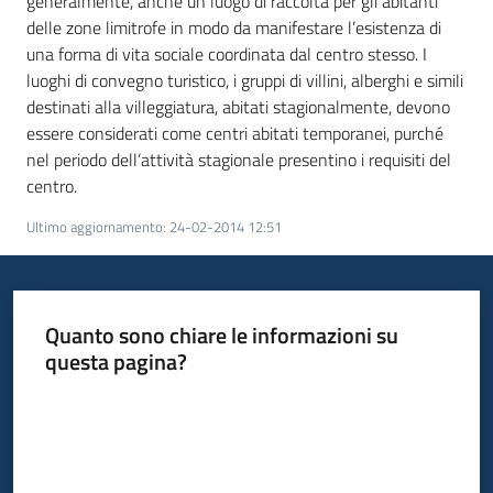
generalmente, anche un luogo di raccolta per gli abitanti
temi
delle zone limitrofe in modo da manifestare l’esistenza di
una forma di vita sociale coordinata dal centro stesso. I
luoghi di convegno turistico, i gruppi di villini, alberghi e simili
destinati alla villeggiatura, abitati stagionalmente, devono
Metadati
essere considerati come centri abitati temporanei, purché
nel periodo dell’attività stagionale presentino i requisiti del
centro.
Ultimo aggiornamento
:
24-02-2014 12:51
Seguici
su
Quanto sono chiare le informazioni su
questa pagina?
Valuta da 1 a 5 stelle