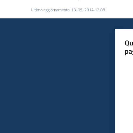
Ultimo aggiornamento
:
13-05-2014 13:08
Qu
pa
Valut