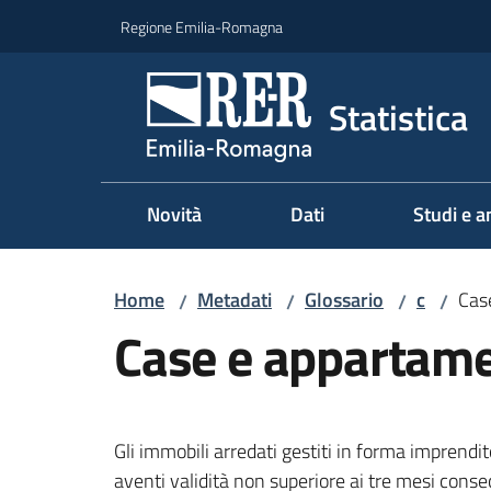
Vai al contenuto
Vai alla navigazione
Vai al footer
Regione Emilia-Romagna
Statistica
Novità
Dati
Studi e an
Home
Metadati
Glossario
c
Cas
/
/
/
/
Case e appartame
Gli immobili arredati gestiti in forma imprenditor
aventi validità non superiore ai tre mesi consec