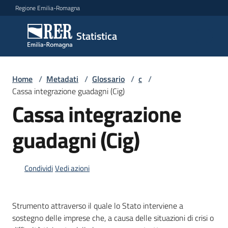
Vai al contenuto
Vai alla navigazione
Vai al footer
Regione Emilia-Romagna
Statistica
Statistica
Novità
Home
/
Metadati
/
Glossario
/
c
/
Cassa integrazione guadagni (Cig)
Cassa integrazione
Dati
guadagni (Cig)
Studi
Condividi
Vedi azioni
e
analisi
Strumento attraverso il quale lo Stato interviene a
Statistiche
sostegno delle imprese che, a causa delle situazioni di crisi o
per