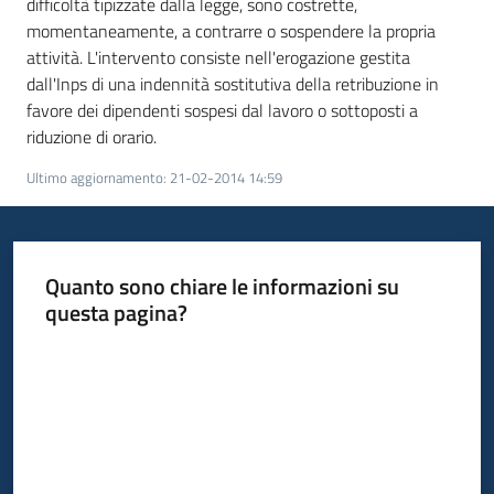
difficoltà tipizzate dalla legge, sono costrette,
temi
momentaneamente, a contrarre o sospendere la propria
attività. L'intervento consiste nell'erogazione gestita
dall'Inps di una indennità sostitutiva della retribuzione in
Metadati
favore dei dipendenti sospesi dal lavoro o sottoposti a
riduzione di orario.
Ultimo aggiornamento
:
21-02-2014 14:59
Seguici
su
Quanto sono chiare le informazioni su
questa pagina?
Valuta da 1 a 5 stelle