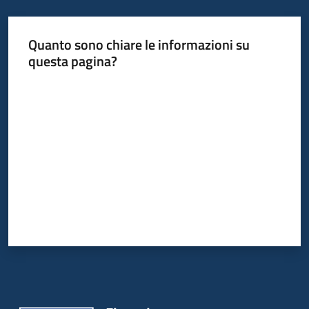
temi
Quanto sono chiare le informazioni su
questa pagina?
Metadati
Valuta da 1 a 5 stelle
Seguici
su