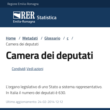
Vai al contenuto
Vai alla navigazione
Vai al footer
Regione Emilia-Romagna
Statistica
Statistica
Novità
Home
/
Metadati
/
Glossario
/
c
/
Camera dei deputati
Camera dei deputati
Dati
Condividi
Vedi azioni
Studi
e
L'organo legislativo di uno Stato a sistema rappresentativo.
analisi
In Italia il numero dei deputati è 630.
Ultimo aggiornamento
:
24-02-2014 12:12
Statistiche
per