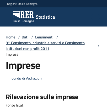
Vai al contenuto
Vai alla navigazione
Vai al footer
Regione Emilia-Romagna
Statistica
Statistica
Novità
Home
/
Dati
/
Censimenti
/
9° Censimento industria e servizi e Censimento
/
istituzioni non profit 2011
Imprese
Dati
Imprese
Studi
Condividi
Vedi azioni
e
analisi
Rilevazione sulle imprese
Statistiche
Fonte Istat.
per