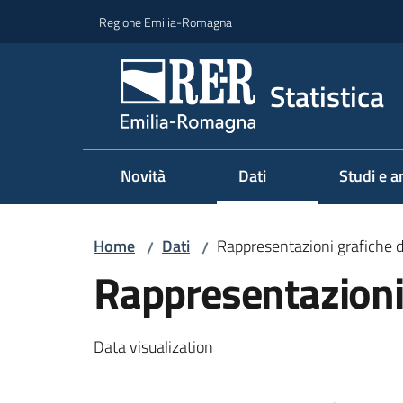
Vai al contenuto
Vai alla navigazione
Vai al footer
Regione Emilia-Romagna
Statistica
Novità
Dati
Studi e an
Home
Dati
Rappresentazioni grafiche d
/
/
Rappresentazioni 
Data visualization