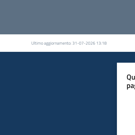
Ultimo aggiornamento
:
31-07-2026 13:18
Qu
pa
Valut