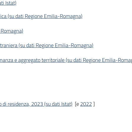
ti Istat)
fica (su dati Regione Emilia-Romagna)
ia-Romagna)
straniera (su dati Regione Emilia-Romagna)
adinanza e aggregato territoriale (su dati Regione Emilia-Roma
o di residenza, 2023 (su dati Istat)
[e
2022
]