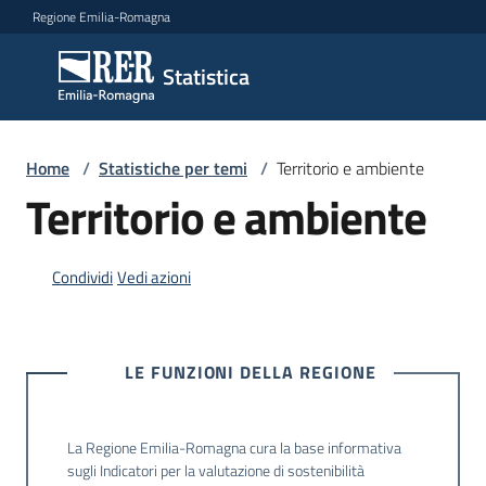
Vai al contenuto
Vai alla navigazione
Vai al footer
Regione Emilia-Romagna
Statistica
Statistica
Novità
Home
/
Statistiche per temi
/
Territorio e ambiente
Territorio e ambiente
Dati
Condividi
Vedi azioni
Studi
e
LE FUNZIONI DELLA REGIONE
analisi
La Regione Emilia-Romagna cura la base informativa
Statistiche
sugli Indicatori per la valutazione di sostenibilità
per