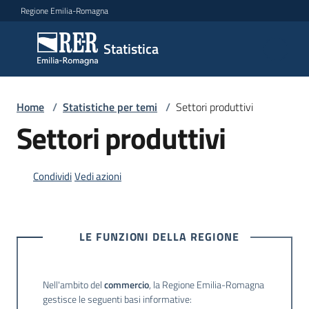
Vai al contenuto
Vai alla navigazione
Vai al footer
Regione Emilia-Romagna
Statistica
Statistica
Novità
Home
/
Statistiche per temi
/
Settori produttivi
Settori produttivi
Dati
Condividi
Vedi azioni
Studi
e
LE FUNZIONI DELLA REGIONE
analisi
Nell'ambito del
commercio
, la Regione Emilia-Romagna
Statistiche
gestisce le seguenti basi informative:
per