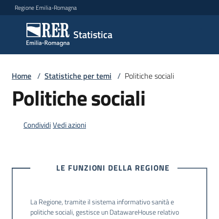
Vai al contenuto
Vai alla navigazione
Vai al footer
Regione Emilia-Romagna
Statistica
Statistica
Novità
Home
/
Statistiche per temi
/
Politiche sociali
Politiche sociali
Dati
Condividi
Vedi azioni
Studi
e
LE FUNZIONI DELLA REGIONE
analisi
La Regione, tramite il sistema informativo sanità e
Statistiche
politiche sociali, gestisce un DatawareHouse relativo
per