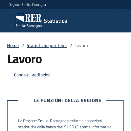
Vai al contenuto
Vai alla navigazione
Vai al footer
Regione Emilia-Romagna
Statistica
Statistica
Novità
Home
/
Statistiche per temi
/
Lavoro
Lavoro
Dati
Condividi
Vedi azioni
Studi
e
LE FUNZIONI DELLA REGIONE
analisi
La Regione Emilia-Romagna produce elaborazioni
Statistiche
statistiche dalla banca dati SILER (Sistema Informativo
per