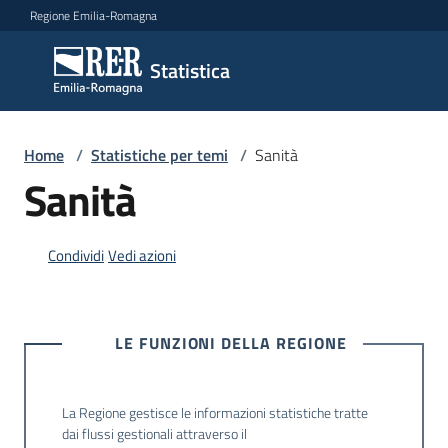
Vai al contenuto
Vai alla navigazione
Vai al footer
Regione Emilia-Romagna
Statistica
Statistica
Novità
Home
/
Statistiche per temi
/
Sanità
Sanità
Dati
Condividi
Vedi azioni
Studi
e
LE FUNZIONI DELLA REGIONE
analisi
La Regione gestisce le informazioni statistiche tratte
Statistiche
dai flussi gestionali attraverso il
per