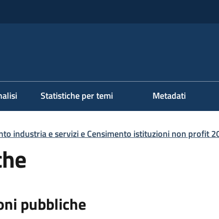
alisi
Statistiche per temi
Metadati
o industria e servizi e Censimento istituzioni non profit 
che
ioni pubbliche