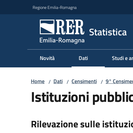
Vai al contenuto
Vai alla navigazione
Vai al footer
Regione Emilia-Romagna
Statistica
Novità
Dati
Studi e an
Home
Dati
Censimenti
9° Censiment
/
/
/
Istituzioni pubbli
Rilevazione sulle istituz