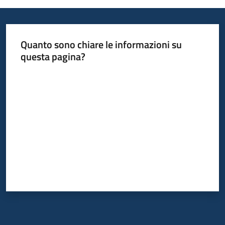
temi
Quanto sono chiare le informazioni su
Metadati
questa pagina?
Valuta da 1 a 5 stelle
Seguici
su