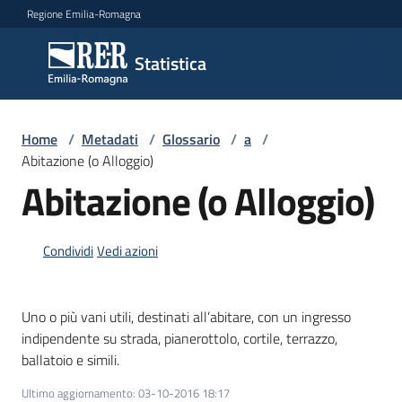
Vai al contenuto
Vai alla navigazione
Vai al footer
Regione Emilia-Romagna
Statistica
Statistica
Novità
Home
/
Metadati
/
Glossario
/
a
/
Abitazione (o Alloggio)
Abitazione (o Alloggio)
Dati
Condividi
Vedi azioni
Studi
e
Uno o più vani utili, destinati all’abitare, con un ingresso
analisi
indipendente su strada, pianerottolo, cortile, terrazzo,
ballatoio e simili.
Statistiche
Ultimo aggiornamento
:
03-10-2016 18:17
per