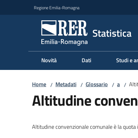
Vai al contenuto
Vai alla navigazione
Vai al footer
Regione Emilia-Romagna
Statistica
Novità
Dati
Studi e an
Home
Metadati
Glossario
a
Alt
/
/
/
/
Altitudine conven
Altitudine convenzionale comunale è la quota 