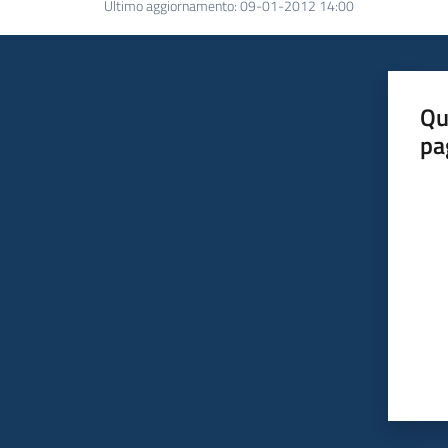
Ultimo aggiornamento
:
09-01-2012 14:00
Qu
pa
Valut