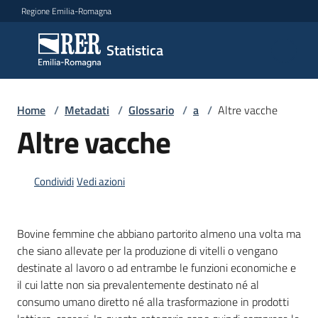
Vai al contenuto
Vai alla navigazione
Vai al footer
Regione Emilia-Romagna
Statistica
Statistica
Novità
Home
/
Metadati
/
Glossario
/
a
/
Altre vacche
Altre vacche
Dati
Condividi
Vedi azioni
Studi
Bovine femmine che abbiano partorito almeno una volta ma
e
che siano allevate per la produzione di vitelli o vengano
analisi
destinate al lavoro o ad entrambe le funzioni economiche e
il cui latte non sia prevalentemente destinato né al
Statistiche
consumo umano diretto né alla trasformazione in prodotti
per