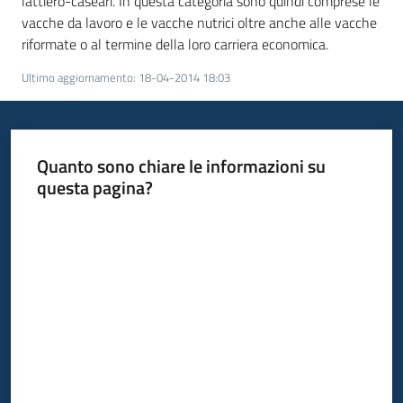
lattiero-caseari. In questa categoria sono quindi comprese le
temi
vacche da lavoro e le vacche nutrici oltre anche alle vacche
riformate o al termine della loro carriera economica.
Ultimo aggiornamento
:
18-04-2014 18:03
Metadati
Quanto sono chiare le informazioni su
questa pagina?
Seguici
su
Valuta da 1 a 5 stelle