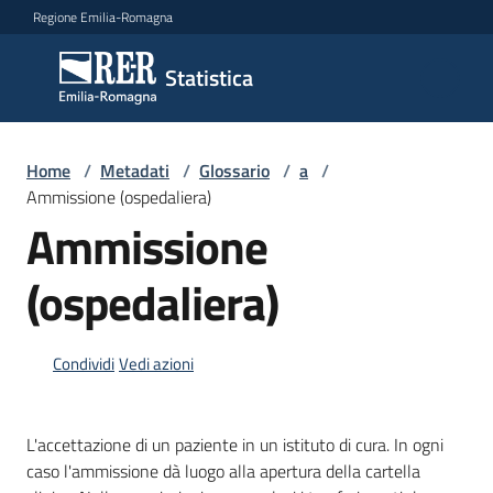
Vai al contenuto
Vai alla navigazione
Vai al footer
Regione Emilia-Romagna
Statistica
Statistica
Novità
Home
/
Metadati
/
Glossario
/
a
/
Ammissione (ospedaliera)
Ammissione
Dati
(ospedaliera)
Studi
Condividi
Vedi azioni
e
analisi
L'accettazione di un paziente in un istituto di cura. In ogni
Statistiche
caso l'ammissione dà luogo alla apertura della cartella
per