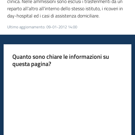
clinica. Nelle ammissioni sono esclusi i trasferimenti da un
temi
reparto all'altro all'interno dello stesso istituto, i ricoveri in
day-hospital ed i casi di assistenza domiciliare.
Ultimo aggiornamento
:
09-01-2012 14:00
Metadati
Quanto sono chiare le informazioni su
questa pagina?
Seguici
su
Valuta da 1 a 5 stelle