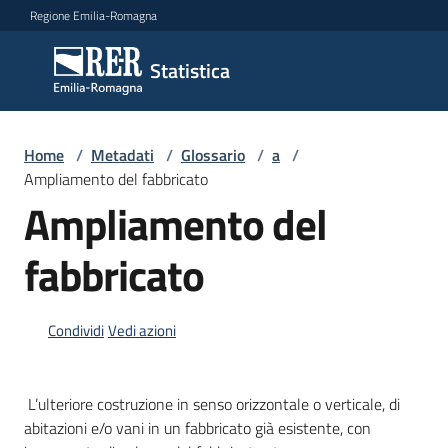
Vai al contenuto
Vai alla navigazione
Vai al footer
Regione Emilia-Romagna
Statistica
Statistica
Novità
Home
/
Metadati
/
Glossario
/
a
/
Ampliamento del fabbricato
Ampliamento del
Dati
fabbricato
Studi
Condividi
Vedi azioni
e
analisi
L’ulteriore costruzione in senso orizzontale o verticale, di
Statistiche
abitazioni e/o vani in un fabbricato già esistente, con
per