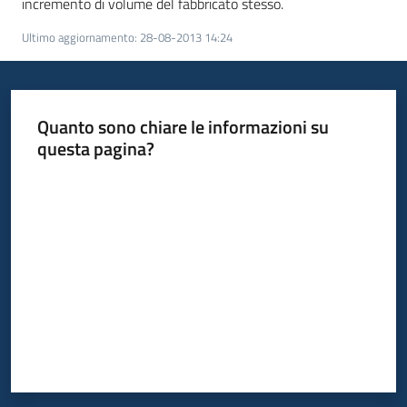
incremento di volume del fabbricato stesso.
temi
Ultimo aggiornamento
:
28-08-2013 14:24
Metadati
Quanto sono chiare le informazioni su
questa pagina?
Valuta da 1 a 5 stelle
Seguici
su