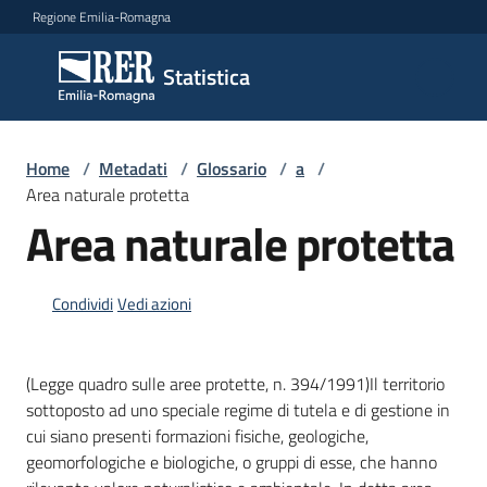
Vai al contenuto
Vai alla navigazione
Vai al footer
Regione Emilia-Romagna
Statistica
Statistica
Novità
Home
/
Metadati
/
Glossario
/
a
/
Area naturale protetta
Area naturale protetta
Dati
Condividi
Vedi azioni
Studi
e
(Legge quadro sulle aree protette, n. 394/1991)Il territorio
analisi
sottoposto ad uno speciale regime di tutela e di gestione in
cui siano presenti formazioni fisiche, geologiche,
Statistiche
geomorfologiche e biologiche, o gruppi di esse, che hanno
per