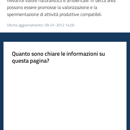
rilevante valore naturalistico e ambientale. In detta area
temi
possono essere promosse la valorizzazione e la
sperimentazione di attività produttive compatibili.
Ultimo aggiornamento
:
09-01-2012 14:00
Metadati
Quanto sono chiare le informazioni su
questa pagina?
Seguici
su
Valuta da 1 a 5 stelle