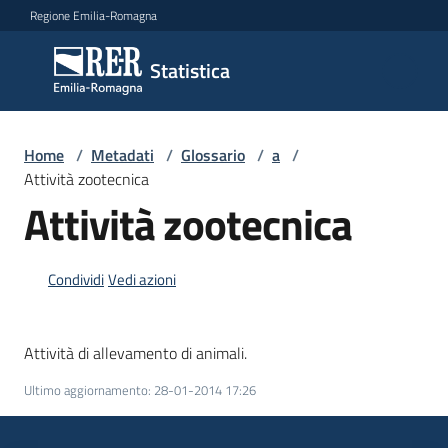
Vai al contenuto
Vai alla navigazione
Vai al footer
Regione Emilia-Romagna
Statistica
Statistica
Novità
Home
/
Metadati
/
Glossario
/
a
/
Attività zootecnica
Attività zootecnica
Dati
Condividi
Vedi azioni
Studi
e
Attività di allevamento di animali.
analisi
Ultimo aggiornamento
:
28-01-2014 17:26
Statistiche
per