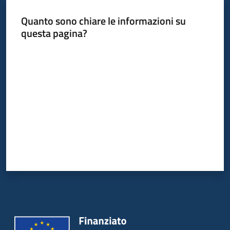
temi
Quanto sono chiare le informazioni su
questa pagina?
Metadati
Valuta da 1 a 5 stelle
Seguici
su