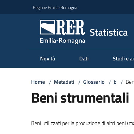
Vai al contenuto
Vai alla navigazione
Vai al footer
Regione Emilia-Romagna
Statistica
Novità
Dati
Studi e an
Home
Metadati
Glossario
b
Ben
/
/
/
/
Beni strumentali
Beni utilizzati per la produzione di altri beni (