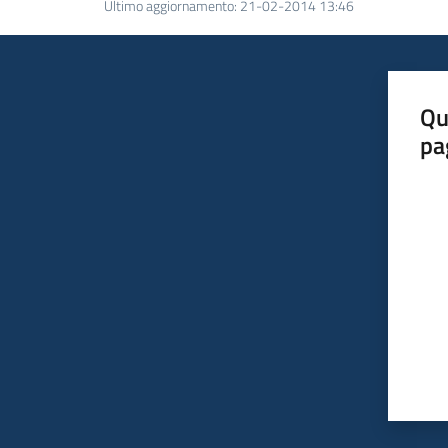
Ultimo aggiornamento
:
21-02-2014 13:46
Qu
pa
Valut