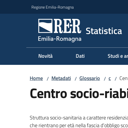
Vai al contenuto
Vai alla navigazione
Vai al footer
Regione Emilia-Romagna
Statistica
Novità
Dati
Studi e an
Home
Metadati
Glossario
c
Cent
/
/
/
/
Centro socio-riabi
Struttura socio-sanitaria a carattere residenzia
che rientrano per età nella fascia d’obbligo sc