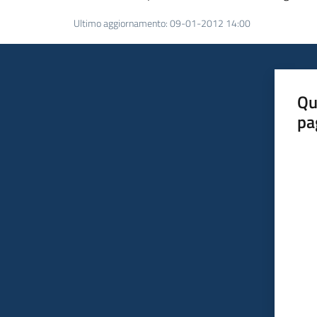
Ultimo aggiornamento
:
09-01-2012 14:00
Qu
pa
Valut