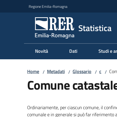
Vai al contenuto
Vai alla navigazione
Vai al footer
Regione Emilia-Romagna
Statistica
Novità
Dati
Studi e an
Home
Metadati
Glossario
c
Com
/
/
/
/
Comune catastal
Ordinariamente, per ciascun comune, il confine
comunale e in generale si può far riferimento