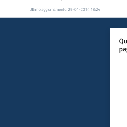
Ultimo aggiornamento
:
29-01-2014 13:24
Qu
pa
Valut