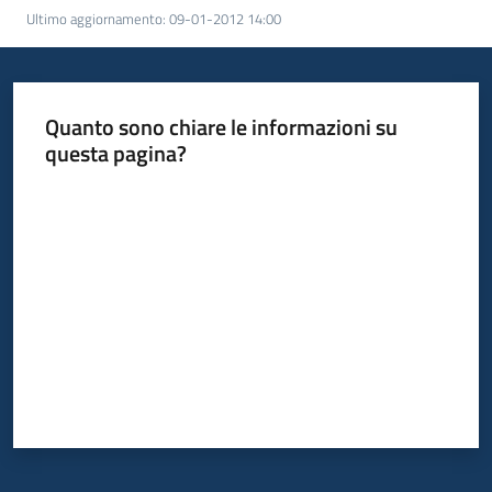
temi
Ultimo aggiornamento
:
09-01-2012 14:00
Metadati
Quanto sono chiare le informazioni su
questa pagina?
Valuta da 1 a 5 stelle
Seguici
su