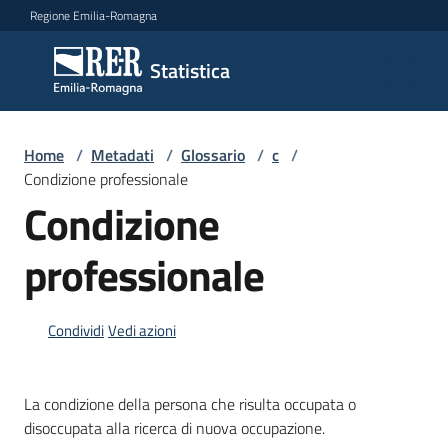
Vai al contenuto
Vai alla navigazione
Vai al footer
Regione Emilia-Romagna
Statistica
Statistica
Novità
Home
/
Metadati
/
Glossario
/
c
/
Condizione professionale
Condizione
Dati
professionale
Studi
Condividi
Vedi azioni
e
analisi
La condizione della persona che risulta occupata o
Statistiche
disoccupata alla ricerca di nuova occupazione.
per