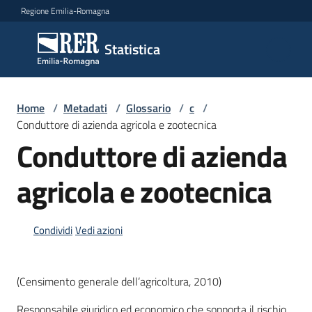
Vai al contenuto
Vai alla navigazione
Vai al footer
Regione Emilia-Romagna
Statistica
Statistica
Novità
Home
/
Metadati
/
Glossario
/
c
/
Conduttore di azienda agricola e zootecnica
Conduttore di azienda
Dati
agricola e zootecnica
Studi
Condividi
Vedi azioni
e
analisi
(Censimento generale dell’agricoltura, 2010)
Statistiche
per
Responsabile giuridico ed economico che sopporta il rischio