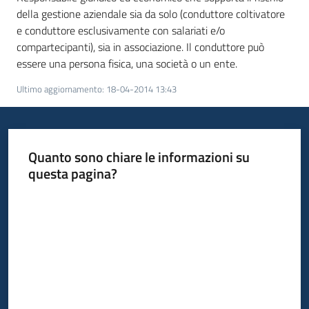
temi
della gestione aziendale sia da solo (conduttore coltivatore
e conduttore esclusivamente con salariati e/o
compartecipanti), sia in associazione. Il conduttore può
essere una persona fisica, una società o un ente.
Metadati
Ultimo aggiornamento
:
18-04-2014 13:43
Seguici
Quanto sono chiare le informazioni su
su
questa pagina?
Valuta da 1 a 5 stelle