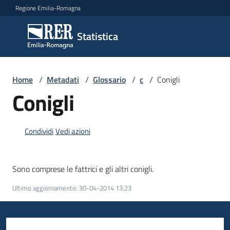
Vai al contenuto
Vai alla navigazione
Vai al footer
Regione Emilia-Romagna
Statistica
Statistica
Novità
Home
/
Metadati
/
Glossario
/
c
/
Conigli
Conigli
Dati
Condividi
Vedi azioni
Studi
Sono comprese le fattrici e gli altri conigli.
e
analisi
Ultimo aggiornamento
:
30-04-2014 13:23
Statistiche
per