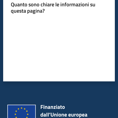
Quanto sono chiare le informazioni su
temi
questa pagina?
Valuta da 1 a 5 stelle
Metadati
Seguici
su