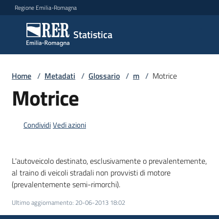
Vai al contenuto
Vai alla navigazione
Vai al footer
Regione Emilia-Romagna
Statistica
Statistica
Novità
Home
/
Metadati
/
Glossario
/
m
/
Motrice
Motrice
Dati
Condividi
Vedi azioni
Studi
L'autoveicolo destinato, esclusivamente o prevalentemente,
e
al traino di veicoli stradali non provvisti di motore
analisi
(prevalentemente semi-rimorchi).
Ultimo aggiornamento
:
20-06-2013 18:02
Statistiche
per