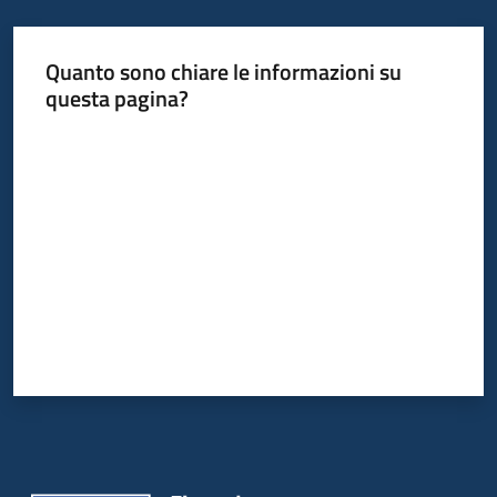
temi
Quanto sono chiare le informazioni su
questa pagina?
Metadati
Valuta da 1 a 5 stelle
Seguici
su