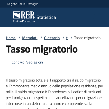
Vai al contenuto
Vai alla navigazione
Vai al footer
Regione Emilia-Romagna
Statistica
Statistica
Novità
Home
/
Metadati
/
Glossario
/
t
/
Tasso migratorio
Tasso migratorio
Dati
Condividi
Vedi azioni
Studi
Il tasso migratorio totale è il rapporto tra il saldo migratorio
e
e l’ammontare medio annuo della popolazione residente, per
analisi
mille. Il saldo migratorio è l’eccedenza o il deficit di iscrizioni
per immigrazione rispetto alle cancellazioni per emigrazione
Statistiche
intercorse in un determinato anno e comprende sia la
per