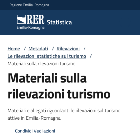
Vai al contenuto
Vai alla navigazione
Vai al footer
Regione Emilia-Romagna
Statistica
Statistica
Novità
Home
/
Metadati
/
Rilevazioni
/
Le rilevazioni statistiche sul turismo
/
Materiali sulla rilevazioni turismo
Materiali sulla
Dati
rilevazioni turismo
Studi
e
Materiali e allegati riguardanti le rilevazioni sul turismo
analisi
attive in Emilia-Romagna
Statistiche
Condividi
Vedi azioni
per