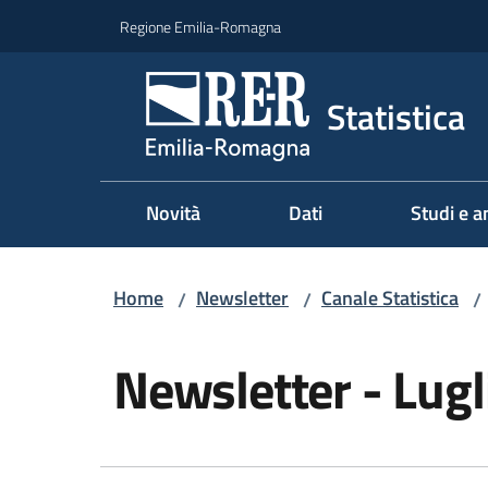
Vai al contenuto
Vai alla navigazione
Vai al footer
Regione Emilia-Romagna
Statistica
Novità
Dati
Studi e an
Home
Newsletter
Canale Statistica
/
/
/
Salta al contenuto
Newsletter - Lug