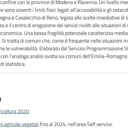
 confine con le province di Modena e Ravenna. Un livello medi
ono assenti i limiti fisici legati all'accessibilità e gli osta
Bologna e Casalecchio di Reno, legata alle scelte insediative di 
 e il centro di erogazione dei servizi rivolti alle situazioni
 economica. Una bassa fragilità potenziale caratterizza mediam
i. Si tratta di comuni che, come è frequente nelle situazioni me
 le vulnerabilità. Elaborato dal Servizio Programmazione Stra
 con l'analoga analisi svolta sui comuni dell'Emilia-Romagna da
i statistica.
o
ricoltura 2020
.
i agricole vegetali
fino al 2024, nell'area Self service.