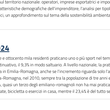
i sul territorio nazionale: operatori, imprese esportatrici e imp
aratteristiche demografiche dell'imprenditore, l'analisi per tip
ci, un approfondimento sul tema della sostenibilità ambientale
024
e ottocento mila residenti praticano uno o più sport nel tempo
tinuativo, il 9,3% in modo saltuario. A livello nazionale, la pr
sia in Emilia-Romagna, anche se l'incremento riguarda solo l'a
a-Romagna, nel 2010, sempre tra la popolazione di tre anni e 
 quasi un terzo degli emiliano-romagnoli non ha mai praticato
, bicicletta o esercizi in casa, mentre il 23,4% è del tutto s