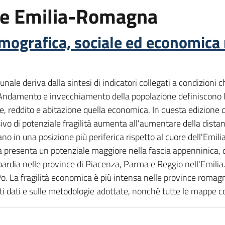
one Emilia-Romagna
emografica, sociale ed economica 
omunale deriva dalla sintesi di indicatori collegati a condizion
 Andamento e invecchiamento della popolazione definiscono l'
, reddito e abitazione quella economica. In questa edizione del
vo di potenziale fragilità aumenta all'aumentare della distanz
no in una posizione più periferica rispetto al cuore dell'Emilia
ca presenta un potenziale maggiore nella fascia appenninica, 
rdia nelle province di Piacenza, Parma e Reggio nell'Emilia. La
o. La fragilità economica è più intensa nelle province romagn
nti dati e sulle metodologie adottate, nonché tutte le mappe 