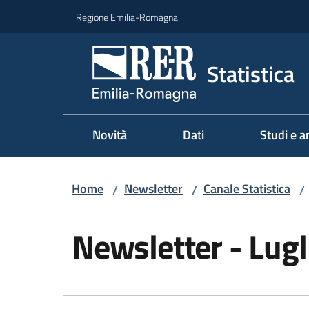
Vai al contenuto
Vai alla navigazione
Vai al footer
Regione Emilia-Romagna
Statistica
Novità
Dati
Studi e an
Home
Newsletter
Canale Statistica
/
/
/
Salta al contenuto
Newsletter - Lug