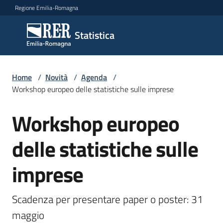
Vai al contenuto
Vai alla navigazione
Vai al footer
Regione Emilia-Romagna
Statistica
Statistica
Home
Novità
/
Novità
/
Agenda
/
Workshop europeo delle statistiche sulle imprese
Workshop europeo
Salta al contenuto
Dati
delle statistiche sulle
Studi
imprese
e
analisi
Scadenza per presentare paper o poster: 31 
Statistiche
maggio
per