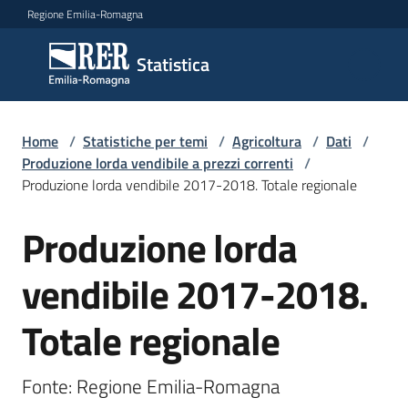
Vai al contenuto
Vai alla navigazione
Vai al footer
Regione Emilia-Romagna
Statistica
Statistica
Novità
Home
/
Statistiche per temi
/
Agricoltura
/
Dati
/
Produzione lorda vendibile a prezzi correnti
/
Produzione lorda vendibile 2017-2018. Totale regionale
Dati
Produzione lorda
vendibile 2017-2018.
Studi
e
Totale regionale
analisi
Statistiche
Fonte: Regione Emilia-Romagna
per