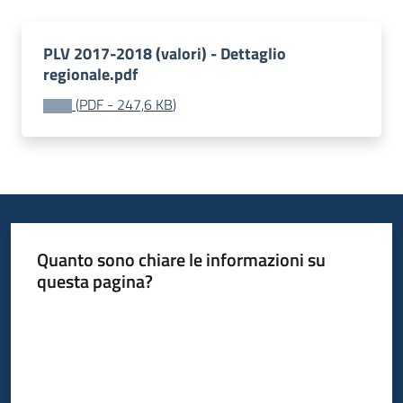
temi
PLV 2017-2018 (valori) - Dettaglio
regionale.pdf
Metadati
(
PDF
-
247,6 KB
)
Seguici
su
Quanto sono chiare le informazioni su
questa pagina?
Valuta da 1 a 5 stelle