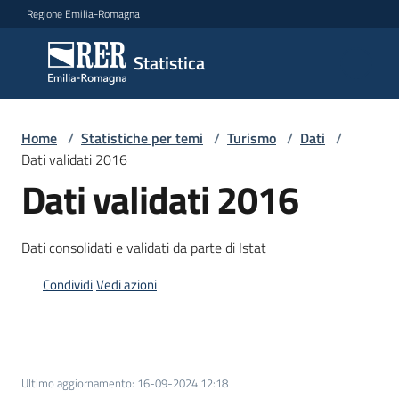
Vai al contenuto
Vai alla navigazione
Vai al footer
Regione Emilia-Romagna
Statistica
Statistica
Novità
Home
/
Statistiche per temi
/
Turismo
/
Dati
/
Dati validati 2016
Dati validati 2016
Dati
Dati consolidati e validati da parte di Istat
Studi
Condividi
Vedi azioni
e
analisi
Statistiche
Ultimo aggiornamento
:
16-09-2024 12:18
per