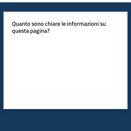
temi
Quanto sono chiare le informazioni su
Metadati
questa pagina?
Valuta da 1 a 5 stelle
Seguici
su