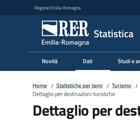
Vai al contenuto
Vai alla navigazione
Vai al footer
Regione Emilia-Romagna
Statistica
Novità
Dati
Studi e an
Home
Statistiche per temi
Turismo
/
/
/
Dettaglio per destinazioni turistiche
Dettaglio per dest