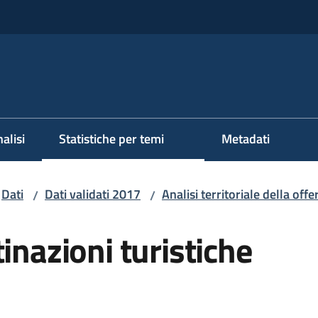
alisi
Statistiche per temi
Metadati
Dati
Dati validati 2017
Analisi territoriale della offe
/
/
inazioni turistiche