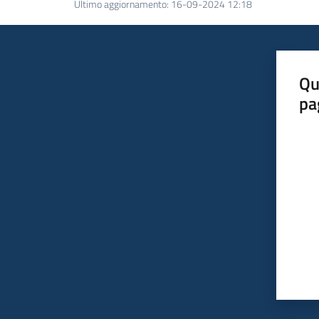
Ultimo aggiornamento
:
16-09-2024 12:18
Qu
pa
Valut