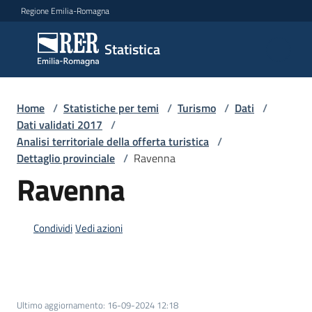
Vai al contenuto
Vai alla navigazione
Vai al footer
Regione Emilia-Romagna
Statistica
Statistica
Novità
Home
/
Statistiche per temi
/
Turismo
/
Dati
/
Dati validati 2017
/
Analisi territoriale della offerta turistica
/
Dettaglio provinciale
/
Ravenna
Dati
Ravenna
Studi
Condividi
Vedi azioni
e
analisi
Statistiche
Ultimo aggiornamento
:
16-09-2024 12:18
per