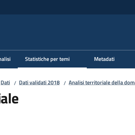
alisi
Statistiche per temi
Metadati
Dati
Dati validati 2018
Analisi territoriale della do
/
/
iale