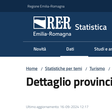
Vai al contenuto
Vai alla navigazione
Vai al footer
Regione Emilia-Romagna
Statistica
Novità
Dati
Studi e an
Home
Statistiche per temi
Turismo
/
/
/
Dettaglio provinc
Ultimo aggiornamento
:
16-09-2024 12:17