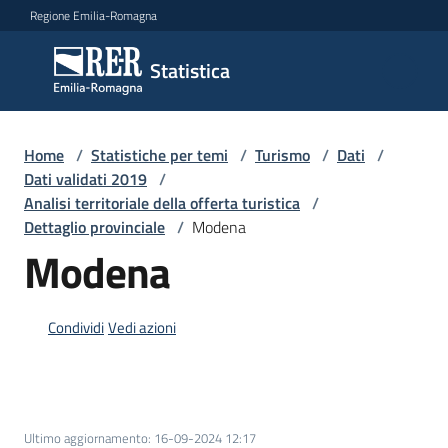
Vai al contenuto
Vai alla navigazione
Vai al footer
Regione Emilia-Romagna
Statistica
Statistica
Novità
Home
/
Statistiche per temi
/
Turismo
/
Dati
/
Dati validati 2019
/
Analisi territoriale della offerta turistica
/
Dettaglio provinciale
/
Modena
Dati
Modena
Studi
Condividi
Vedi azioni
e
analisi
Statistiche
Ultimo aggiornamento
:
16-09-2024 12:17
per