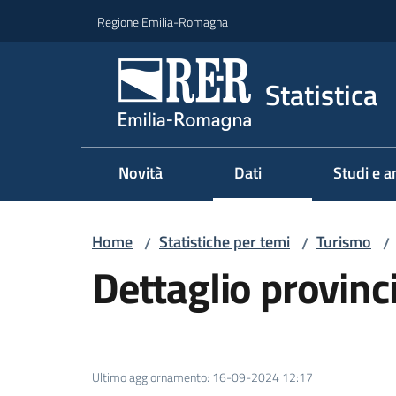
Vai al contenuto
Vai alla navigazione
Vai al footer
Regione Emilia-Romagna
Statistica
Novità
Dati
Studi e an
Home
Statistiche per temi
Turismo
/
/
/
Dettaglio provinc
Ultimo aggiornamento
:
16-09-2024 12:17