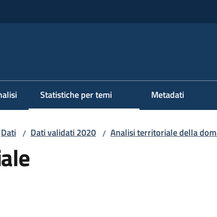
alisi
Statistiche per temi
Metadati
Dati
Dati validati 2020
Analisi territoriale della do
/
/
iale