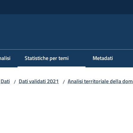
alisi
Statistiche per temi
Metadati
Dati
Dati validati 2021
Analisi territoriale della do
/
/