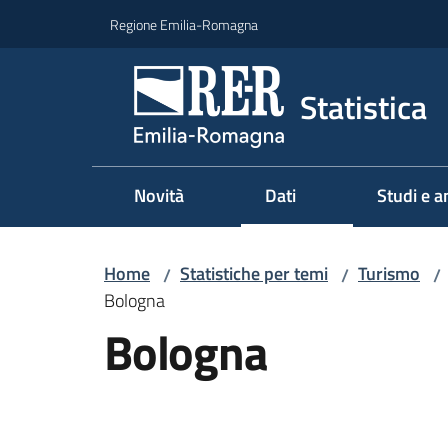
Vai al contenuto
Vai alla navigazione
Vai al footer
Regione Emilia-Romagna
Statistica
Novità
Dati
Studi e an
Home
Statistiche per temi
Turismo
/
/
/
Bologna
Bologna