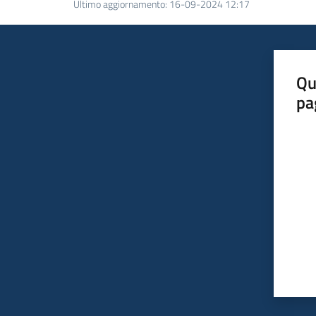
Ultimo aggiornamento
:
16-09-2024 12:17
Qu
pa
Valut