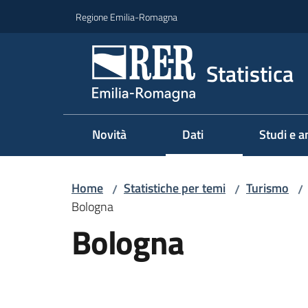
Vai al contenuto
Vai alla navigazione
Vai al footer
Regione Emilia-Romagna
Statistica
Novità
Dati
Studi e an
Home
Statistiche per temi
Turismo
/
/
/
Bologna
Bologna