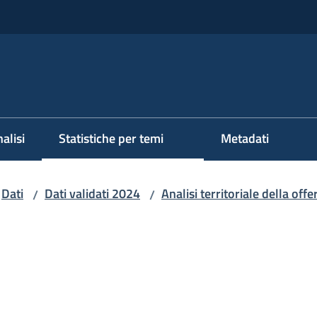
alisi
Statistiche per temi
Metadati
Dati
Dati validati 2024
Analisi territoriale della offe
/
/