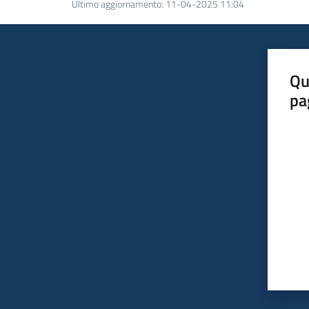
Ultimo aggiornamento
:
11-04-2025 11:04
Qu
pa
Valut