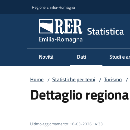
Vai al contenuto
Vai alla navigazione
Vai al footer
Regione Emilia-Romagna
Statistica
Novità
Dati
Studi e an
Home
Statistiche per temi
Turismo
/
/
/
Dettaglio regiona
Ultimo aggiornamento
:
16-03-2026 14:33