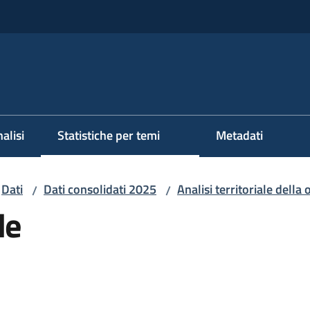
alisi
Statistiche per temi
Metadati
Dati
Dati consolidati 2025
Analisi territoriale della 
/
/
le