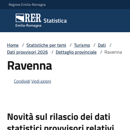
Vai al contenuto
Vai alla navigazione
Vai al footer
Regione Emilia-Romagna
Statistica
Statistica
Novità
Home
/
Statistiche per temi
/
Turismo
/
Dati
/
Dati provvisori 2026
/
Dettaglio provinciale
/
Ravenna
Ravenna
Dati
Condividi
Vedi azioni
Studi
e
analisi
Novità sul rilascio dei dati
Statistiche
statistici provvisori relativi
per