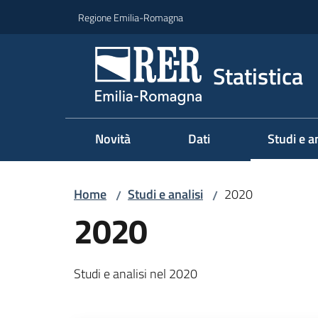
Vai al contenuto
Vai alla navigazione
Vai al footer
Regione Emilia-Romagna
Statistica
Novità
Dati
Studi e an
Menu sel
Home
Studi e analisi
2020
/
/
2020
Studi e analisi nel 2020