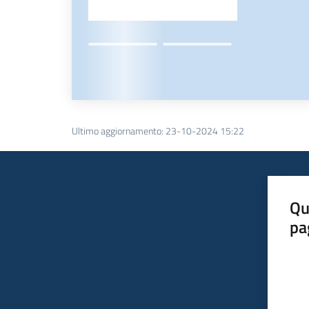
Ultimo aggiornamento
:
23-10-2024 15:22
Qu
pa
Valut