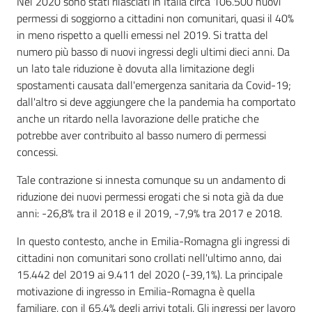
Introduzione
Nel 2020 sono stati rilasciati in Italia circa 106.500 nuovi
permessi di soggiorno a cittadini non comunitari, quasi il 40%
in meno rispetto a quelli emessi nel 2019. Si tratta del
numero più basso di nuovi ingressi degli ultimi dieci anni. Da
un lato tale riduzione è dovuta alla limitazione degli
spostamenti causata dall'emergenza sanitaria da Covid-19;
dall'altro si deve aggiungere che la pandemia ha comportato
anche un ritardo nella lavorazione delle pratiche che
potrebbe aver contribuito al basso numero di permessi
concessi.
Tale contrazione si innesta comunque su un andamento di
riduzione dei nuovi permessi erogati che si nota già da due
anni: -26,8% tra il 2018 e il 2019, -7,9% tra 2017 e 2018.
In questo contesto, anche in Emilia-Romagna gli ingressi di
cittadini non comunitari sono crollati nell'ultimo anno, dai
15.442 del 2019 ai 9.411 del 2020 (-39,1%). La principale
motivazione di ingresso in Emilia-Romagna è quella
familiare, con il 65,4% degli arrivi totali. Gli ingressi per lavoro