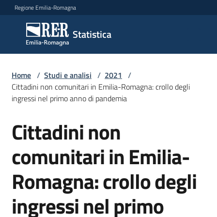
Vai al contenuto
Vai alla navigazione
Vai al footer
Regione Emilia-Romagna
Statistica
Statistica
Novità
Home
/
Studi e analisi
/
2021
/
Cittadini non comunitari in Emilia-Romagna: crollo degli
ingressi nel primo anno di pandemia
Dati
Cittadini non
Salta al contenuto
comunitari in Emilia-
Studi
e
Romagna: crollo degli
analisi
Menu selezionato
ingressi nel primo
Statistiche
per