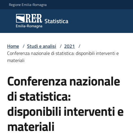
Vai al contenuto
Vai alla navigazione
Vai al footer
Regione Emilia-Romagna
Statistica
Statistica
Novità
Home
/
Studi e analisi
/
2021
/
Conferenza nazionale di statistica: disponibili interventi e
materiali
Dati
Conferenza nazionale
Salta al contenuto
di statistica:
Studi
e
disponibili interventi e
analisi
Menu selezionato
materiali
Statistiche
per